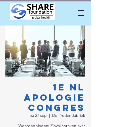
1e NL
APOLOGIE
Congres
za 27 sep
  |  
De Prodentfabriek
Woorden vinden: Zinvol spreken over